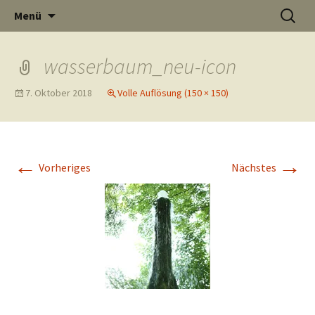
Informati
Zum
Suchen
Menü
Inhalt
nach:
Thüste im
springen
wasserbaum_neu-icon
7. Oktober 2018
Volle Auflösung (150 × 150)
und
Internet
←
→
Vorheriges
Nächstes
Neuigkeit
aus Thüst