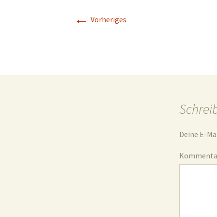
←
Geschichte
Vorheriges
Kapelle St. Jürgen
Schrei
Deine E-Mai
Komment