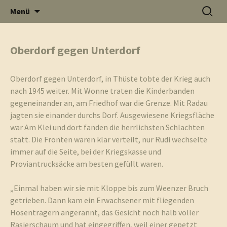
Informati
Zum
Suchen
Menü
Inhalt
nach:
Thüste im
springen
Oberdorf gegen Unterdorf
und
Internet
Oberdorf gegen Unterdorf, in Thüste tobte der Krieg auch
nach 1945 weiter. Mit Wonne traten die Kinderbanden
gegeneinander an, am Friedhof war die Grenze. Mit Radau
jagten sie einander durchs Dorf. Ausgewiesene Kriegsfläche
war Am Klei und dort fanden die herrlichsten Schlachten
Neuigkeit
statt. Die Fronten waren klar verteilt, nur Rudi wechselte
immer auf die Seite, bei der Kriegskasse und
Proviantrucksäcke am besten gefüllt waren.
„Einmal haben wir sie mit Kloppe bis zum Weenzer Bruch
aus Thüst
getrieben. Dann kam ein Erwachsener mit fliegenden
Hosenträgern angerannt, das Gesicht noch halb voller
Rasierschaum und hat eingegriffen, weil einer gepetzt