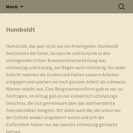
Informati
Zum
Suchen
Menü
Inhalt
nach:
Thüste im
springen
Humboldt
und
Internet
Humboldt, das war nicht nur ein Arbeitgeber. Humboldt
bestimmte die Farbe, Geräusche und Gerüche in den
umliegenden Orten. Braunkohleverarbeitung war
schmutzig und staubig, bei Regen auch schmierig. Vor jeder
Schicht nahmen die Gruben und Hallen saubere Arbeiter
Neuigkeit
entgegen und spiehen sie nach getaner Arbeit als schwarze
Männer wieder aus. Eine Bergmannsuniform gab es nur zu
Festtagen, im Alltag gab es nur einheitlich schmutzige
Gesichter, die sich gemeinsam über das wohlverdiente
Feierabendbier beugten. Mit dabei auch die, die schon vor
aus Thüst
der Schicht wieder umgekehrt waren und sich der
Einfachheit halber nur das Gesicht schmutzig gemacht
hatten.