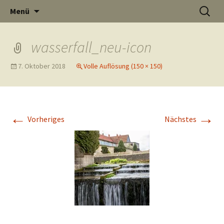
Informati
Zum
Suchen
Menü
Inhalt
nach:
Thüste im
springen
wasserfall_neu-icon
7. Oktober 2018
Volle Auflösung (150 × 150)
und
Internet
←
→
Vorheriges
Nächstes
Neuigkeit
aus Thüst