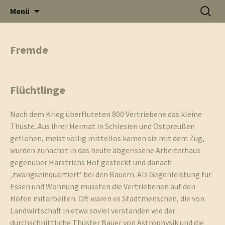
Informati
Zum
Suchen
Menü
Inhalt
nach:
Thüste im
springen
Fremde
und
Internet
Flüchtlinge
Nach dem Krieg überfluteten 800 Vertriebene das kleine
Thüste. Aus ihrer Heimat in Schlesien und Ostpreußen
Neuigkeit
geflohen, meist völlig mittellos kamen sie mit dem Zug,
wurden zunächst in das heute abgerissene Arbeiterhaus
gegenüber Harstrichs Hof gesteckt und danach
‚zwangseinquartiert‘ bei den Bauern. Als Gegenleistung für
Essen und Wohnung mussten die Vertriebenen auf den
aus Thüst
Höfen mitarbeiten. Oft waren es Stadtmenschen, die von
Landwirtschaft in etwa soviel verstanden wie der
durchschnittliche Thüster Bauer von Astrophysik und die