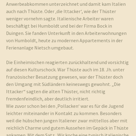
Anwerbeabkommen unterzeichnet und damit kam Italien
auch nach Thüste. Oder ‚die Ittacker‘, wie der Thüster
weniger vornehm sagte. Italienische Arbeiter waren
beschäftigt bei Humboldt und bei der Firma Bock in
Duingen. Sie fanden Unterkunft in den Arbeiterwohnungen
von Humboldt, heute zu modernen Appartements in der
Ferienanlage Nietsch umgebaut.
Die Einheimischen reagierten zurückhaltend und vorsichtig
auf diesen Kulturschock. War Thüste auch im 18. Jh. unter
französischer Besatzung gewesen, war der Thüster doch
den Umgang mit Südländern keineswegs gewohnt. „Die
Ittacker“ sagten die alten Thüster, nicht richtig
fremdenfeindlich, aber deutlich irritiert.
Wie zuvor schon bei den ‚Pollacken‘ war es für die Jugend
leichter miteinander in Kontakt zu kommen. Besonders
weil die hübschen jungen Italiener zwar mittellos aber mit
reichlich Charme und gutem Aussehen im Gepäck in Thüste
ankamen. Mit dem Satz „Wir koche eine typisch italienische