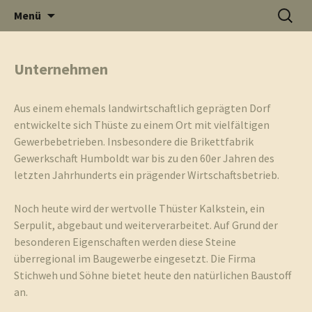
Informati
Zum
Suchen
Menü
Inhalt
nach:
Thüste im
springen
Unternehmen
und
Internet
Aus einem ehemals landwirtschaftlich geprägten Dorf
entwickelte sich Thüste zu einem Ort mit vielfältigen
Gewerbebetrieben. Insbesondere die Brikettfabrik
Gewerkschaft Humboldt war bis zu den 60er Jahren des
letzten Jahrhunderts ein prägender Wirtschaftsbetrieb.
Neuigkeit
Noch heute wird der wertvolle Thüster Kalkstein, ein
Serpulit, abgebaut und weiterverarbeitet. Auf Grund der
besonderen Eigenschaften werden diese Steine
überregional im Baugewerbe eingesetzt. Die Firma
aus Thüst
Stichweh und Söhne bietet heute den natürlichen Baustoff
an.