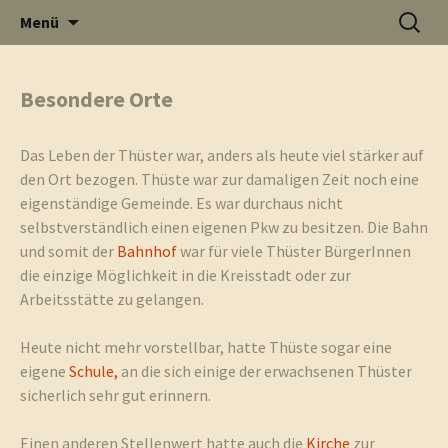
Informati
Zum
Suchen
Menü
Inhalt
nach:
Thüste im
springen
Besondere Orte
und
Internet
Das Leben der Thüster war, anders als heute viel stärker auf
den Ort bezogen. Thüste war zur damaligen Zeit noch eine
eigenständige Gemeinde. Es war durchaus nicht
selbstverständlich einen eigenen Pkw zu besitzen. Die Bahn
und somit der
Bahnhof
war für viele Thüster BürgerInnen
Neuigkeit
die einzige Möglichkeit in die Kreisstadt oder zur
Arbeitsstätte zu gelangen.
Heute nicht mehr vorstellbar, hatte Thüste sogar eine
eigene
Schule,
an die sich einige der erwachsenen Thüster
aus Thüst
sicherlich sehr gut erinnern.
Einen anderen Stellenwert hatte auch die
Kirche
zur