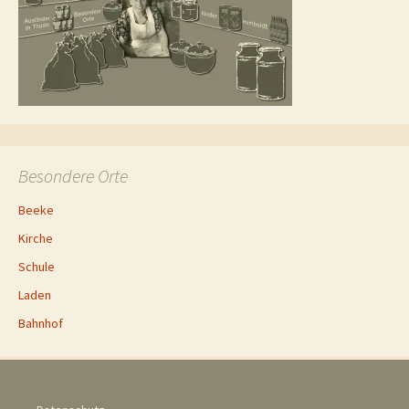
Besondere Orte
Beeke
Kirche
Schule
Laden
Bahnhof