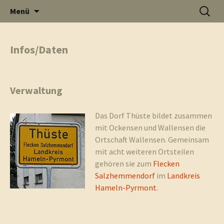
Informati
Zum
Suchen
Menü
Inhalt
nach:
Thüste im
springen
Infos/Daten
und
Internet
Verwaltung
Das Dorf Thüste bildet zusammen
mit Ockensen und Wallensen die
Neuigkeit
Ortschaft Wallensen. Gemeinsam
mit acht weiteren Ortsteilen
gehören sie zum
Flecken
Salzhemmendorf
im
Landkreis
Hameln-Pyrmont
.
aus Thüst