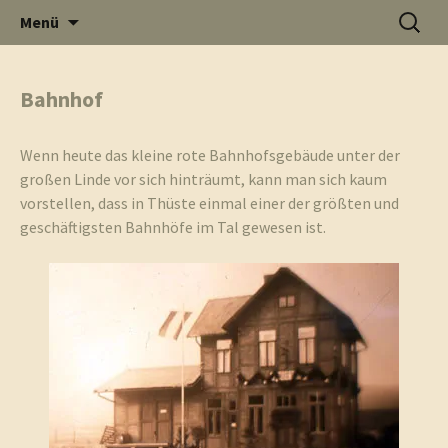
Informati
Zum
Suchen
Menü
Inhalt
nach:
Thüste im
springen
Bahnhof
und
Internet
Wenn heute das kleine rote Bahnhofsgebäude unter der
großen Linde vor sich hinträumt, kann man sich kaum
vorstellen, dass in Thüste einmal einer der größten und
geschäftigsten Bahnhöfe im Tal gewesen ist.
Neuigkeit
aus Thüst