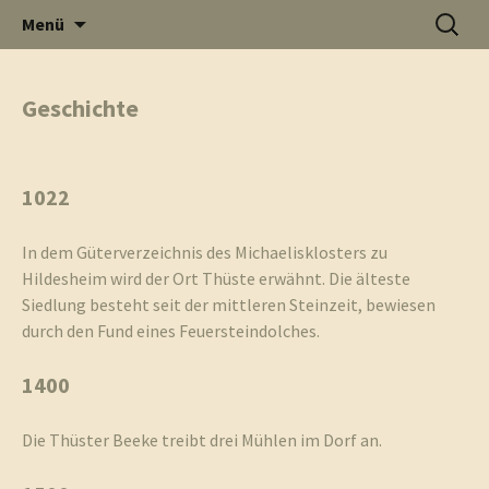
Informati
Zum
Suchen
Menü
Inhalt
nach:
Thüste im
springen
Geschichte
und
Internet
1022
In dem Güterverzeichnis des Michaelisklosters zu
Hildesheim wird der Ort Thüste erwähnt. Die älteste
Neuigkeit
Siedlung besteht seit der mittleren Steinzeit, bewiesen
durch den Fund eines Feuersteindolches.
1400
aus Thüst
Die Thüster Beeke treibt drei Mühlen im Dorf an.