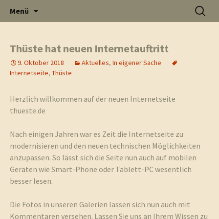
Informati
Zum
Suchen
Menü
Inhalt
nach:
Thüste im
springen
Thüste hat neuen Internetauftritt
9. Oktober 2018
Aktuelles
,
In eigener Sache
und
Internetseite
,
Thüste
Internet
Herzlich willkommen auf der neuen Internetseite
thueste.de
Neuigkeit
Nach einigen Jahren war es Zeit die Internetseite zu
modernisieren und den neuen technischen Möglichkeiten
anzupassen. So lässt sich die Seite nun auch auf mobilen
Geräten wie Smart-Phone oder Tablett-PC wesentlich
besser lesen.
aus Thüst
Die Fotos in unseren Galerien lassen sich nun auch mit
Kommentaren versehen. Lassen Sie uns an Ihrem Wissen zu