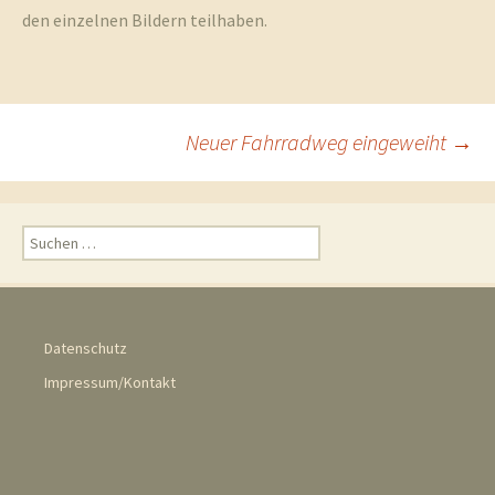
den einzelnen Bildern teilhaben.
und
Beitragsnavigation
Neuer Fahrradweg eingeweiht
→
Umgebun
Suchen
nach:
Datenschutz
Impressum/Kontakt