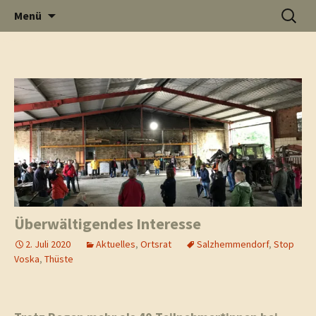
Informati
Zum
Suchen
Menü
Inhalt
nach:
Thüste im
springen
Schlagwort-Archive: Thüste
und
Internet
Neuigkeit
Überwältigendes Interesse
2. Juli 2020
Aktuelles
,
Ortsrat
Salzhemmendorf
,
Stop
Voska
,
Thüste
aus Thüst