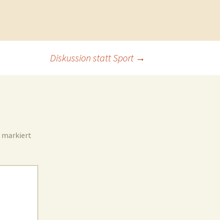
Diskussion statt Sport
→
markiert