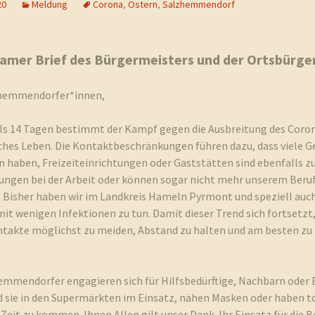
20
Meldung
Corona
,
Ostern
,
Salzhemmendorf
mer Brief des Bürgermeisters und der Ortsbürge
zhemmendorfer*innen,
als 14 Tagen bestimmt der Kampf gegen die Ausbreitung des Coron
ches Leben. Die Kontaktbeschränkungen führen dazu, dass viele G
 haben, Freizeiteinrichtungen oder Gaststätten sind ebenfalls zu
ungen bei der Arbeit oder können sogar nicht mehr unserem Beru
 Bisher haben wir im Landkreis Hameln Pyrmont und speziell auch
t wenigen Infektionen zu tun. Damit dieser Trend sich fortsetzt, 
ntakte möglichst zu meiden, Abstand zu halten und am besten zu
hemmendorfer engagieren sich für Hilfsbedürftige, Nachbarn oder
d sie in den Supermärkten im Einsatz, nähen Masken oder haben to
 Zeit zu kommen. Ihnen Allen gilt unser Dank. Ihr Einsatz für die