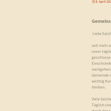
8. April 20
Geschichte
Kapelle St. Jürgen
Gemeinsa
Liebe Sal
seit mehr 
unser tägli
geschlossen
Einschränk
nachgehen.
Gemeinde mi
wichtig Ko
bleiben.
Viele Salz
Täglich sin
durch diese