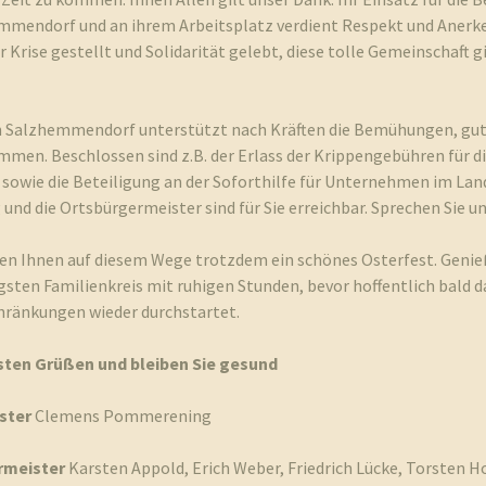
mmendorf und an ihrem Arbeitsplatz verdient Respekt und Anerk
er Krise gestellt und Solidarität gelebt, diese tolle Gemeinschaft g
n Salzhemmendorf unterstützt nach Kräften die Bemühungen, gut 
mmen. Beschlossen sind z.B. der Erlass der Krippengebühren für di
sowie die Beteiligung an der Soforthilfe für Unternehmen im Land
und die Ortsbürgermeister sind für Sie erreichbar. Sprechen Sie u
en Ihnen auf diesem Wege trotzdem ein schönes Osterfest. Genieß
sten Familienkreis mit ruhigen Stunden, bevor hoffentlich bald 
hränkungen wieder durchstartet.
sten Grüßen und bleiben Sie gesund
ster
Clemens Pommerening
rmeister
Karsten Appold, Erich Weber, Friedrich Lücke, Torsten H