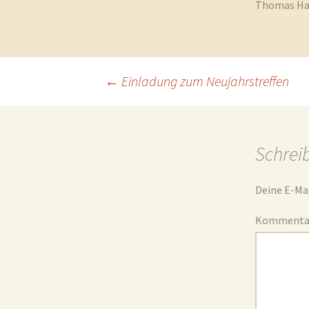
Thomas Ham
Beitragsnavigation
←
Einladung zum Neujahrstreffen
Schrei
Deine E-Mai
Komment