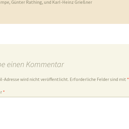
pe, Günter Rathing, und Karl-Heinz Grießner
be einen Kommentar
l-Adresse wird nicht veröffentlicht.
Erforderliche Felder sind mit
*
ar
*