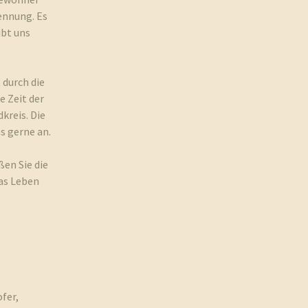
Unterdorf
ennung. Es
ibt uns
Jugend
durch die
e Zeit der
kreis. Die
ns gerne an.
en Sie die
das Leben
ofer,