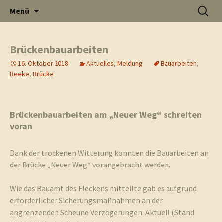
Informati
Zum
Suchen
Menü
Inhalt
nach:
Thüste im
springen
Brückenbauarbeiten
16. Oktober 2018
Aktuelles
,
Meldung
Bauarbeiten
,
und
Beeke
,
Brücke
Internet
Brückenbauarbeiten am „Neuer Weg“ schreiten
voran
Neuigkeit
Dank der trockenen Witterung konnten die Bauarbeiten an
der Brücke „Neuer Weg“ vorangebracht werden.
Wie das Bauamt des Fleckens mitteilte gab es aufgrund
aus Thüst
erforderlicher Sicherungsmaßnahmen an der
angrenzenden Scheune Verzögerungen. Aktuell (Stand