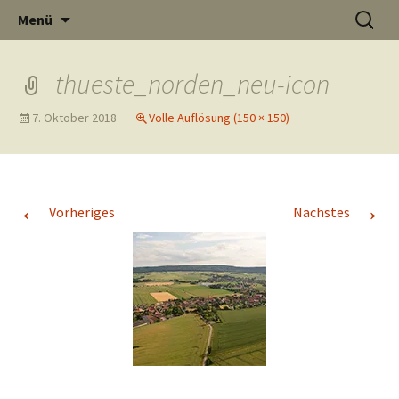
Informati
Zum
Suchen
Menü
Inhalt
nach:
Thüste im
springen
thueste_norden_neu-icon
7. Oktober 2018
Volle Auflösung (150 × 150)
und
Internet
←
→
Vorheriges
Nächstes
Neuigkeit
aus Thüst