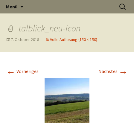
Informati
Zum
Suchen
Menü
Inhalt
nach:
Thüste im
springen
talblick_neu-icon
7. Oktober 2018
Volle Auflösung (150 × 150)
und
Internet
←
→
Vorheriges
Nächstes
Neuigkeit
aus Thüst