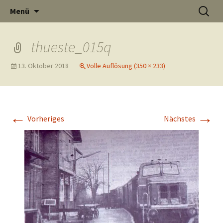
Informati
Zum
Suchen
Menü
Inhalt
nach:
Thüste im
springen
thueste_015q
13. Oktober 2018
Volle Auflösung (350 × 233)
und
Internet
←
→
Vorheriges
Nächstes
Neuigkeit
aus Thüst