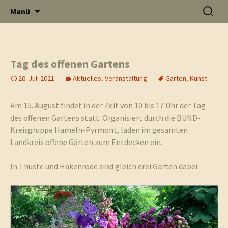
Informati
Zum
Suchen
Menü
Inhalt
nach:
Thüste im
springen
Schlagwort-Archive: Garten
Tag des offenen Gartens
und
Internet
26. Juli 2021
Aktuelles
,
Veranstaltung
Garten
,
Kunst
Am 15. August findet in der Zeit von 10 bis 17 Uhr der Tag
des offenen Gartens statt. Organisiert durch die BUND-
Kreisgruppe Hameln-Pyrmont, laden im gesamten
Neuigkeit
Landkreis offene Gärten zum Entdecken ein.
In Thüste und Hakenrode sind gleich drei Gärten dabei.
aus Thüst