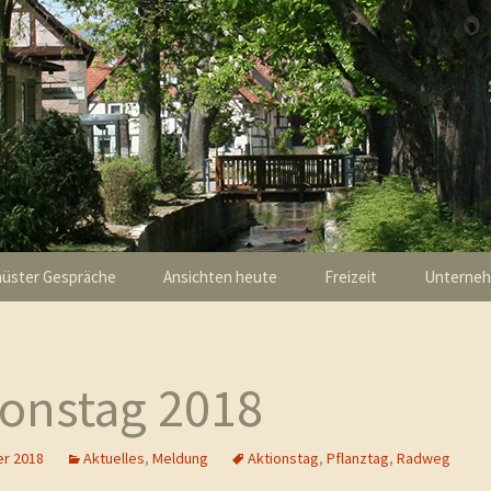
ationen un
 im Interne
eiten aus T
üster Gespräche
Ansichten heute
Freizeit
Unterne
ung
Bahnübergang Kirchsteig
Kunst und Kultur
Brückenneubau
ionstag 2018
Ansichten gestern
er 2018
Aktuelles
,
Meldung
Aktionstag
,
Pflanztag
,
Radweg
Aus der Luft