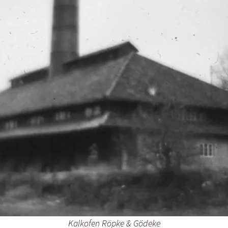
Kalkofen Röpke & Gödeke