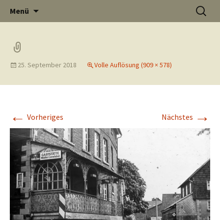
Informati
Zum
Suchen
Menü
Inhalt
nach:
Thüste im
springen
25. September 2018
Volle Auflösung (909 × 578)
und
Internet
←
→
Vorheriges
Nächstes
Neuigkeit
aus Thüst