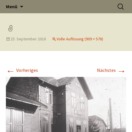
Informati
Zum
Suchen
Menü
Inhalt
nach:
Thüste im
springen
25. September 2018
Volle Auflösung (909 × 578)
und
Internet
←
→
Vorheriges
Nächstes
Neuigkeit
aus Thüst