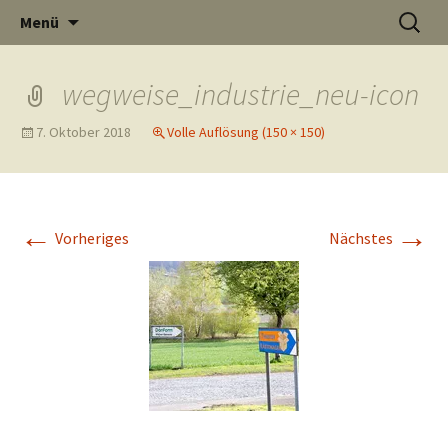
Informati
Zum
Suchen
Menü
Inhalt
nach:
Thüste im
springen
wegweise_industrie_neu-icon
7. Oktober 2018
Volle Auflösung (150 × 150)
und
Internet
←
→
Vorheriges
Nächstes
Neuigkeit
aus Thüst