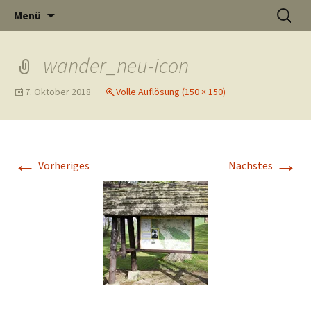
Informati
Zum
Suchen
Menü
Inhalt
nach:
Thüste im
springen
wander_neu-icon
7. Oktober 2018
Volle Auflösung (150 × 150)
und
Internet
←
→
Vorheriges
Nächstes
Neuigkeit
aus Thüst