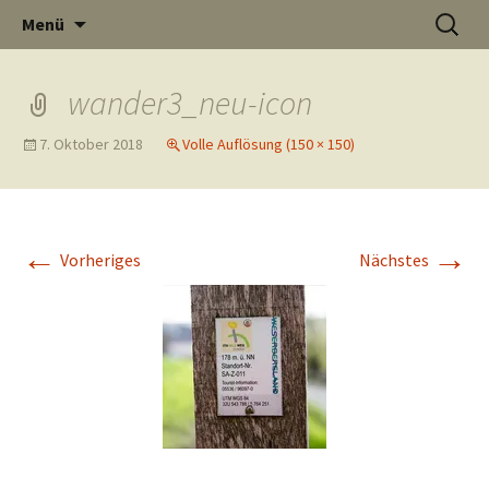
Informati
Zum
Suchen
Menü
Inhalt
nach:
Thüste im
springen
wander3_neu-icon
7. Oktober 2018
Volle Auflösung (150 × 150)
und
Internet
←
→
Vorheriges
Nächstes
Neuigkeit
aus Thüst