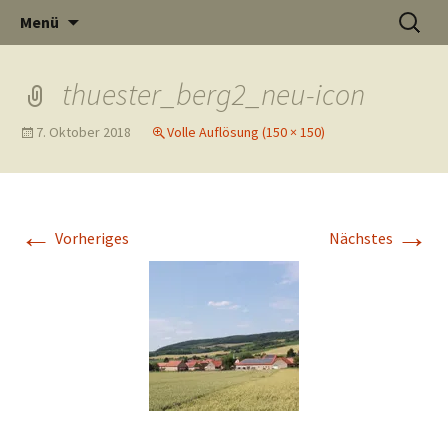
Informati
Zum
Suchen
Menü
Inhalt
nach:
Thüste im
springen
thuester_berg2_neu-icon
7. Oktober 2018
Volle Auflösung (150 × 150)
und
Internet
←
→
Vorheriges
Nächstes
Neuigkeit
aus Thüst