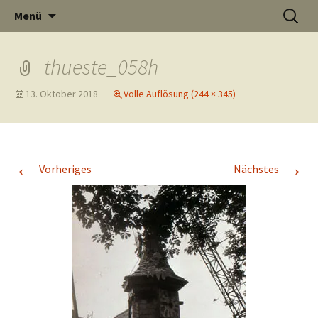
Informati
Zum
Suchen
Menü
Inhalt
nach:
Thüste im
springen
thueste_058h
13. Oktober 2018
Volle Auflösung (244 × 345)
und
Internet
←
→
Vorheriges
Nächstes
Neuigkeit
aus Thüst