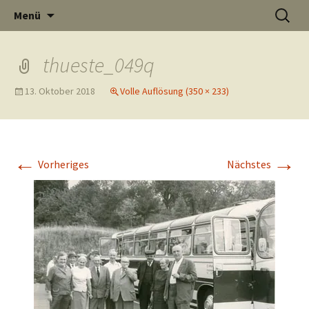
Informati
Zum
Suchen
Menü
Inhalt
nach:
Thüste im
springen
thueste_049q
13. Oktober 2018
Volle Auflösung (350 × 233)
und
Internet
←
→
Vorheriges
Nächstes
Neuigkeit
aus Thüst