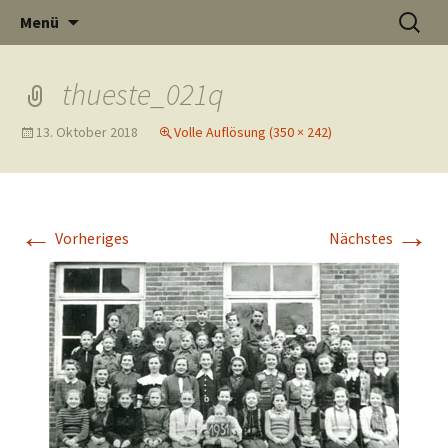
Informati
Zum
Suchen
Menü
Inhalt
nach:
Thüste im
springen
thueste_021q
13. Oktober 2018
Volle Auflösung (350 × 242)
und
Internet
←
→
Vorheriges
Nächstes
Neuigkeit
aus Thüst