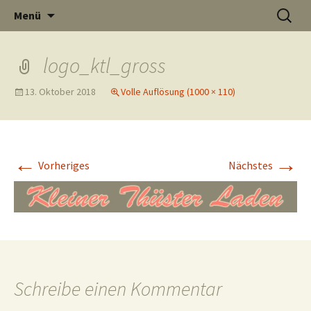
Informati
Zum
Suchen
Menü
Inhalt
nach:
Thüste im
springen
logo_ktl_gross
13. Oktober 2018
Volle Auflösung (1000 × 110)
und
Internet
←
→
Vorheriges
Nächstes
Neuigkeit
aus Thüst
Schreibe einen Kommentar