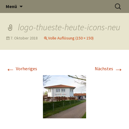
Informati
Zum
Suchen
Menü
Inhalt
nach:
Thüste im
springen
logo-thueste-heute-icons-neu
7. Oktober 2018
Volle Auflösung (150 × 150)
und
Internet
←
→
Vorheriges
Nächstes
Neuigkeit
aus Thüst