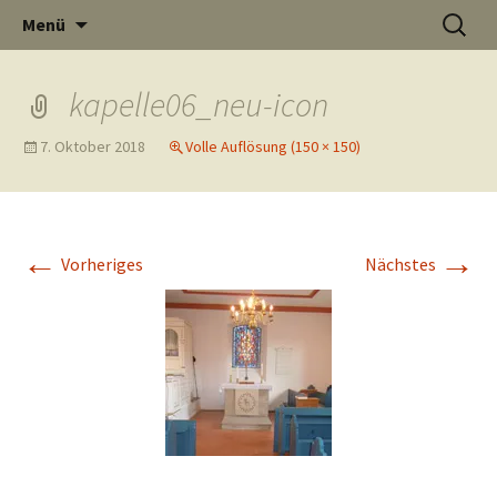
Informati
Zum
Suchen
Menü
Inhalt
nach:
Thüste im
springen
kapelle06_neu-icon
7. Oktober 2018
Volle Auflösung (150 × 150)
und
Internet
←
→
Vorheriges
Nächstes
Neuigkeit
aus Thüst