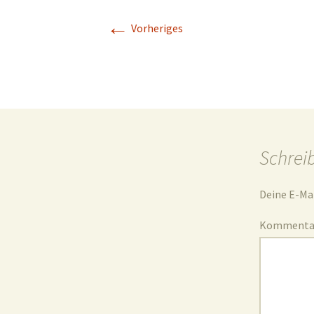
←
Geschichte
Vorheriges
Kapelle St. Jürgen
Schrei
Deine E-Mai
Komment