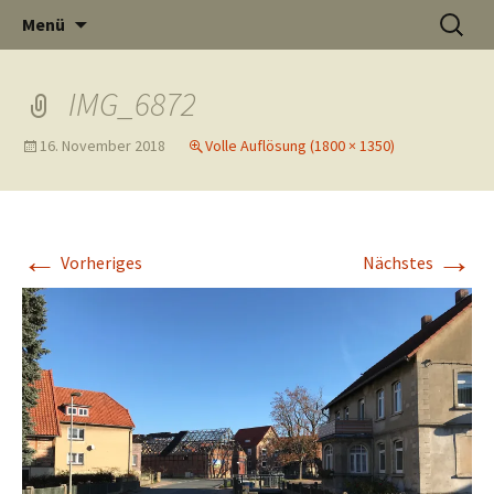
Informati
Zum
Suchen
Menü
Inhalt
nach:
Thüste im
springen
IMG_6872
16. November 2018
Volle Auflösung (1800 × 1350)
und
Internet
←
→
Vorheriges
Nächstes
Neuigkeit
aus Thüst