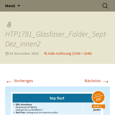
Informati
Zum
Suchen
Menü
Inhalt
nach:
Thüste im
springen
HTP1781_Glasfaser_Folder_Sept-
und
Internet
Dez_innen2
24. November 2018
Volle Auflösung (1504 × 2048)
Neuigkeit
←
→
Vorheriges
Nächstes
aus Thüst