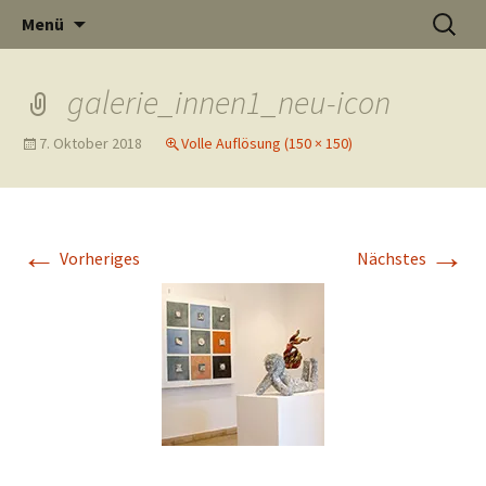
Informati
Zum
Suchen
Menü
Inhalt
nach:
Thüste im
springen
galerie_innen1_neu-icon
7. Oktober 2018
Volle Auflösung (150 × 150)
und
Internet
←
→
Vorheriges
Nächstes
Neuigkeit
aus Thüst