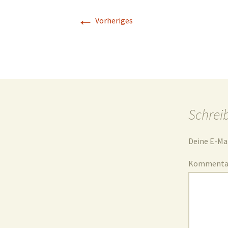
←
Geschichte
Vorheriges
Kapelle St. Jürgen
Schrei
Deine E-Mai
Komment