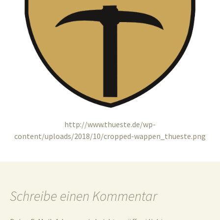
und
Umgebun
http://www.thueste.de/wp-
content/uploads/2018/10/cropped-wappen_thueste.png
Schreibe einen Kommentar