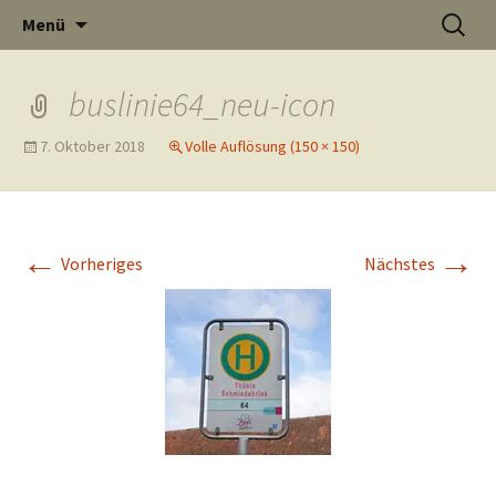
Informati
Zum
Suchen
Menü
Inhalt
nach:
Thüste im
springen
buslinie64_neu-icon
7. Oktober 2018
Volle Auflösung (150 × 150)
und
Internet
←
→
Vorheriges
Nächstes
Neuigkeit
aus Thüst