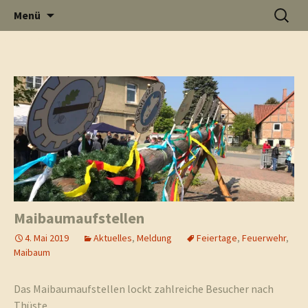
Informati
Zum
Suchen
Menü
Inhalt
nach:
Thüste im
springen
Archiv für den Monat: Mai 2019
und
Internet
Neuigkeit
Maibaumaufstellen
4. Mai 2019
Aktuelles
,
Meldung
Feiertage
,
Feuerwehr
,
Maibaum
aus Thüst
Das Maibaumaufstellen lockt zahlreiche Besucher nach
Thüste.