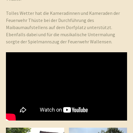
Tolles Wetter hat die Kameradinnen und Kameraden der
und
Feuerwehr Thüste bei der Durchführung des
Maibaumaufstellens auf dem Dorfplatz unterstützt.
Ebenfalls dabei und für die musikalische Untermalung
sorgte der Spielmannszug der Feuerwehr Wallensen.
Umgebun