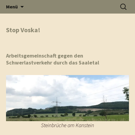
Informati
Zum
Suchen
Menü
Inhalt
nach:
Thüste im
springen
Stop Voska!
und
Internet
Arbeitsgemeinschaft gegen den
Schwerlastverkehr durch das Saaletal
Neuigkeit
aus Thüst
Steinbrüche am Kanstein